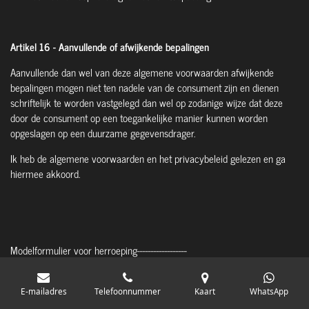
Artikel 16 - Aanvullende of afwijkende bepalingen
Aanvullende dan wel van deze algemene voorwaarden afwijkende
bepalingen mogen niet ten nadele van de consument zijn en dienen
schriftelijk te worden vastgelegd dan wel op zodanige wijze dat deze
door de consument op een toegankelijke manier kunnen worden
opgeslagen op een duurzame gegevensdrager.
Ik heb de algemene voorwaarden en het privacybeleid gelezen en ga
hiermee akkoord.
Modelformulier voor herroeping------------------
(dit formulier alleen invullen en terugzenden als u de overeenkomst wilt
herroepen)
E-mailadres
Telefoonnummer
Kaart
WhatsApp