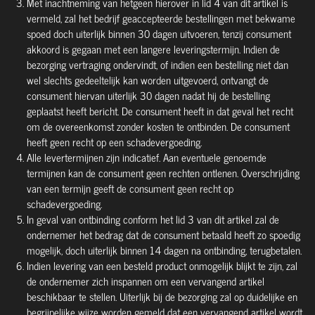
Met inachtneming van hetgeen hierover in lid 4 van dit artikel is
vermeld, zal het bedrijf geaccepteerde bestellingen met bekwame
spoed doch uiterlijk binnen 30 dagen uitvoeren, tenzij consument
akkoord is gegaan met een langere leveringstermijn. Indien de
bezorging vertraging ondervindt, of indien een bestelling niet dan
wel slechts gedeeltelijk kan worden uitgevoerd, ontvangt de
consument hiervan uiterlijk 30 dagen nadat hij de bestelling
geplaatst heeft bericht. De consument heeft in dat geval het recht
om de overeenkomst zonder kosten te ontbinden. De consument
heeft geen recht op een schadevergoeding.
Alle levertermijnen zijn indicatief. Aan eventuele genoemde
termijnen kan de consument geen rechten ontlenen. Overschrijding
van een termijn geeft de consument geen recht op
schadevergoeding.
In geval van ontbinding conform het lid 3 van dit artikel zal de
ondernemer het bedrag dat de consument betaald heeft zo spoedig
mogelijk, doch uiterlijk binnen 14 dagen na ontbinding, terugbetalen.
Indien levering van een besteld product onmogelijk blijkt te zijn, zal
de ondernemer zich inspannen om een vervangend artikel
beschikbaar te stellen. Uiterlijk bij de bezorging zal op duidelijke en
begrijpelijke wijze worden gemeld dat een vervangend artikel wordt