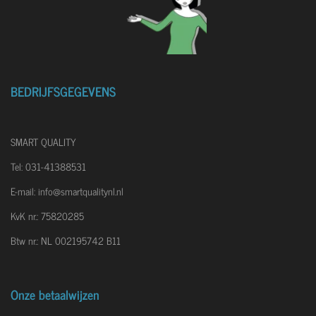
n
BEDRIJFSGEGEVENS
SMART QUALITY
Tel: 031-41388531
E-mail: info@smartqualitynl.nl
KvK nr.: 75820285
Btw nr.: NL 002195742 B11
Onze betaalwijzen