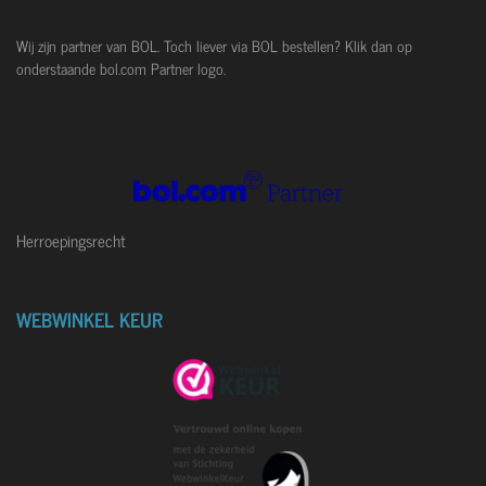
r
r
r
r
r
n
4
r
r
r
r
.
Wij zijn partner van BOL. Toch liever via BOL bestellen? Klik dan op
e
e
e
e
4
onderstaande bol.com Partner logo.
5
n
n
n
n
8
7
1
5
5
9
Herroepingsrecht
6
3
3
0
WEBWINKEL KEUR
3
s
t
e
r
r
e