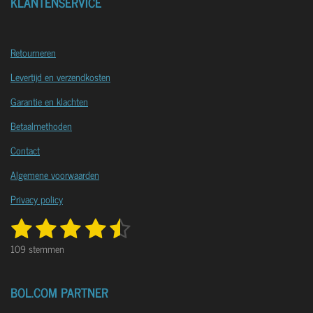
KLANTENSERVICE
Retourneren
Levertijd en verzendkosten
Garantie en klachten
Betaalmethoden
Contact
Algemene voorwaarden
Privacy policy
1
2
3
4
5
R
S
a
s
s
s
s
s
t
109 stemmen
t
e
t
t
t
t
t
i
m
n
e
e
e
e
e
m
BOL.COM PARTNER
g
e
: