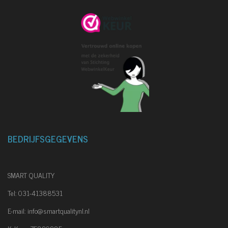
3
s
t
e
r
r
e
n
BEDRIJFSGEGEVENS
SMART QUALITY
Tel: 031-41388531
E-mail: info@smartqualitynl.nl