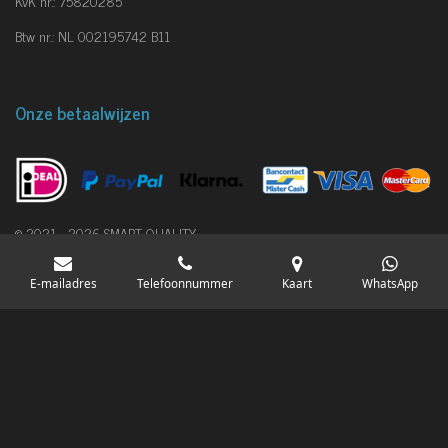
KvK nr.: 75820285
Btw nr.: NL 002195742 B11
Onze betaalwijzen
© 2021 - 2026 SMART QUALITY
Powered by
JouwWeb
E-mailadres
Telefoonnummer
Kaart
WhatsApp