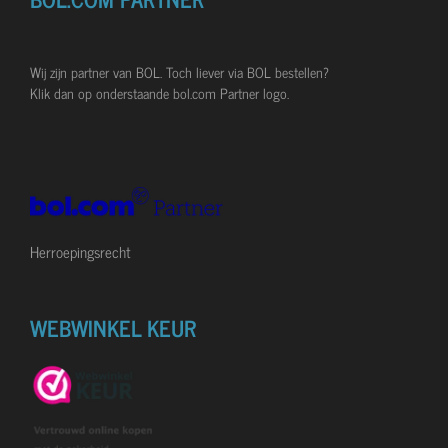
g
e
r
r
r
r
r
:
n
4
r
r
r
r
.
Wij zijn partner van BOL. Toch liever via BOL bestellen?
e
e
e
e
4
Klik dan op onderstaande bol.com Partner logo.
5
n
n
n
n
8
7
1
5
5
9
Herroepingsrecht
6
3
3
0
WEBWINKEL KEUR
3
s
t
e
r
r