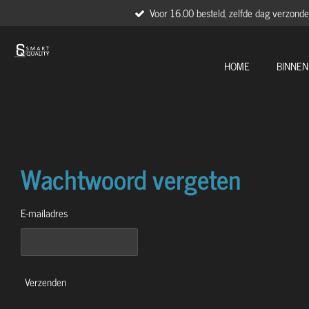
Voor 16.00 besteld, zelfde dag verzond
Ga
direct
naar
de
HOME
BINNEN
hoofdinhoud
Wachtwoord vergeten
E-mailadres
Verzenden