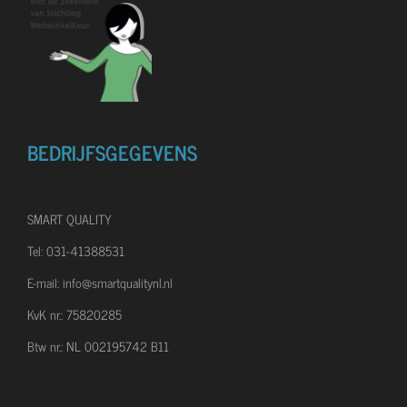
e
n
BEDRIJFSGEGEVENS
SMART QUALITY
Tel: 031-41388531
E-mail: info@smartqualitynl.nl
KvK nr.: 75820285
Btw nr.: NL 002195742 B11