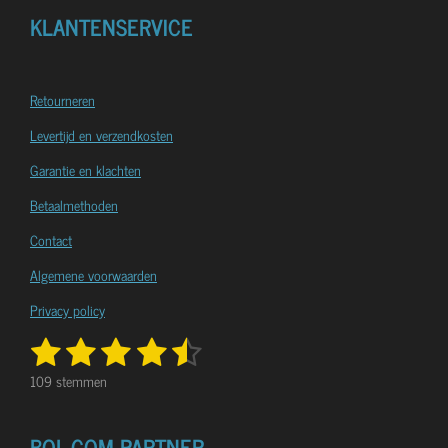
KLANTENSERVICE
Retourneren
Levertijd en verzendkosten
Garantie en klachten
Betaalmethoden
Contact
Algemene voorwaarden
Privacy policy
1
2
3
4
5
R
S
a
s
s
s
s
s
t
109 stemmen
t
e
t
t
t
t
t
i
m
n
e
e
e
e
e
m
BOL.COM PARTNER